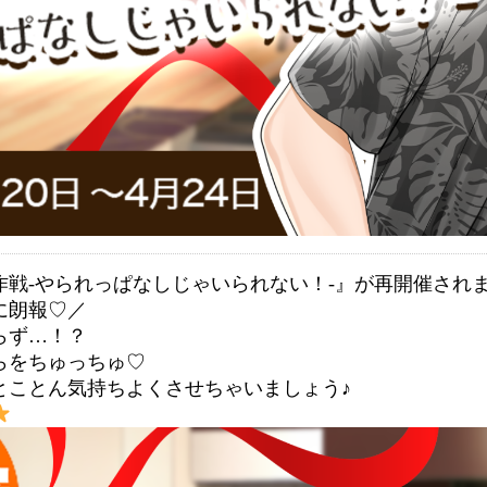
作戦‐やられっぱなしじゃいられない！‐』が再開催され
に朗報♡／
らず…！？
らをちゅっちゅ♡
とことん気持ちよくさせちゃいましょう♪