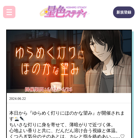
新規登録
2024.06.22
本日から『ゆらめく灯りにほのかな望み』が開催されま
す
ちいさな灯りに身を寄せて、薄暗がりで近づく体。
心地よい香りと共に、だんだん溶け合う視線と体温。
くつろぎ気分のそのあとは、カレと指を絡めあい……♡