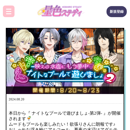
新規登録
2024.08.20
本日から『 ナイトなプールで遊びましょ-第2弾- 』が開催
されます
ムードもプールも楽しみたい！欲張りさんに朗報です♪
おしゃれな浮き輪にアルコール…夏夜の水辺はアダルテ