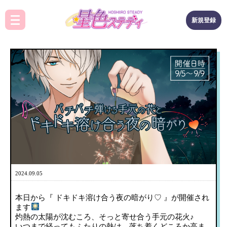
新規登録
2024.09.05
本日から『 ドキドキ溶け合う夜の暗がり♡ 』が開催され
ます
灼熱の太陽が沈むころ、そっと寄せ合う手元の花火♪
いつまで経ってもふたりの熱は、落ち着くどころか高ま