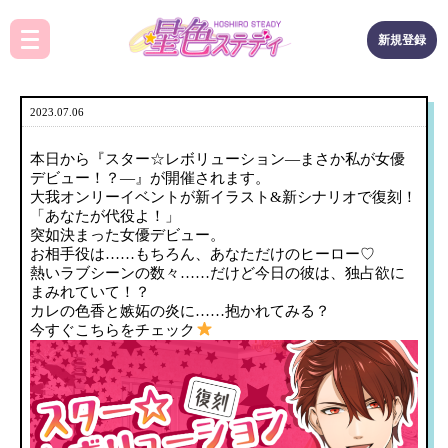
新規登録
2023.07.06
本日から『スター☆レボリューション―まさか私が女優
デビュー！？―』が開催されます。
大我オンリーイベントが新イラスト&新シナリオで復刻！
「あなたが代役よ！」
突如決まった女優デビュー。
お相手役は……もちろん、あなただけのヒーロー♡
熱いラブシーンの数々……だけど今日の彼は、独占欲に
まみれていて！？
カレの色香と嫉妬の炎に……抱かれてみる？
今すぐこちらをチェック