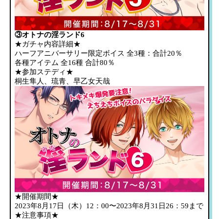
③オトナの淫ランド6
★ガチャ内容詳細★
ハーフアニバーサリー限定ボイス 全3種：合計20％
各種アイテム 全16種 合計80％
★参加ステディ★
桐生隼人、琉青、早乙女天哉
★開催期間★
2023年8月17日（木）12：00〜2023年8月31日26：59まで
★注意事項★