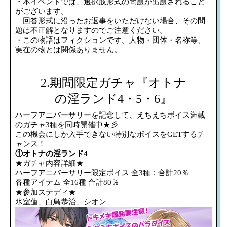
・本イベントでは、選択肢形式の問題が出題されること
がございます。
回答形式に沿ったお返事をいただけない場合、その問
題は不正解となりますのでご注意ください。
・この物語はフィクションです。人物・団体・名称等、
実在の物とは関係ありません。
2.期間限定ガチャ『オトナ
の淫ランド4・5・6』
ハーフアニバーサリーを記念して、えちえちボイス満載
のガチャ3種を同時開催中★彡
この機会にしか入手できない特別なボイスをGETするチ
ャンス！
①オトナの淫ランド4
★ガチャ内容詳細★
ハーフアニバーサリー限定ボイス 全3種：合計20％
各種アイテム 全16種 合計80％
★参加ステディ★
氷室蓮、白鳥恭治、シオン