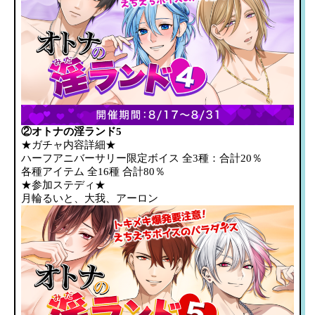
②オトナの淫ランド5
★ガチャ内容詳細★
ハーフアニバーサリー限定ボイス 全3種：合計20％
各種アイテム 全16種 合計80％
★参加ステディ★
月輪るいと、大我、アーロン