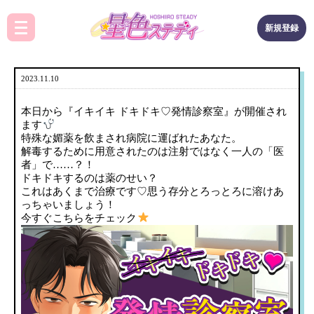
新規登録
2023.11.10
本日から『イキイキ ドキドキ♡発情診察室』が開催され
ます
特殊な媚薬を飲まされ病院に運ばれたあなた。
解毒するために用意されたのは注射ではなく一人の「医
者」で……？！
ドキドキするのは薬のせい？
これはあくまで治療です♡思う存分とろっとろに溶けあ
っちゃいましょう！
今すぐこちらをチェック