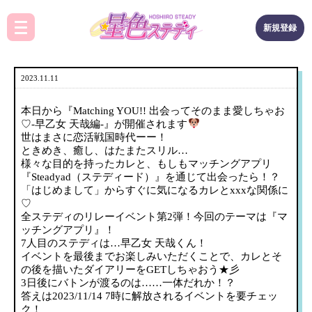
新規登録
2023.11.11
本日から『Matching YOU!! 出会ってそのまま愛しちゃお
♡-早乙女 天哉編-』が開催されます
世はまさに恋活戦国時代ーー！
ときめき、癒し、はたまたスリル…
様々な目的を持ったカレと、もしもマッチングアプリ
『Steadyad（ステディード）』を通じて出会ったら！？
「はじめまして」からすぐに気になるカレとxxxな関係に
♡
全ステディのリレーイベント第2弾！今回のテーマは『マ
ッチングアプリ』！
7人目のステディは…早乙女 天哉くん！
イベントを最後までお楽しみいただくことで、カレとそ
の後を描いたダイアリーをGETしちゃおう★彡
3日後にバトンが渡るのは……一体だれか！？
答えは2023/11/14 7時に解放されるイベントを要チェッ
ク！