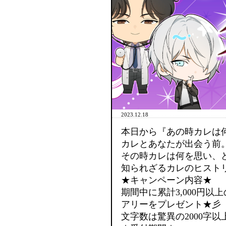
2023.12.18
本日から『あの時カレは
カレとあなたが出会う前
その時カレは何を思い、
知られざるカレのヒスト
★キャンペーン内容★
期間中に累計3,000円
アリーをプレゼント★彡
文字数は驚異の2000字