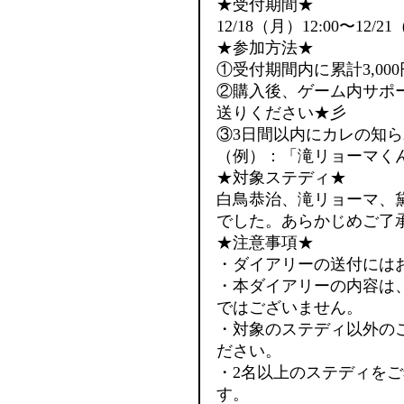
★受付期間★
12/18（月）12:00〜12/21
★参加方法★
①受付期間内に累計3,0
②購入後、ゲーム内サポ
送りください★彡
③3日間以内にカレの知
（例）：「滝リョーマく
★対象ステディ★
白鳥恭治、滝リョーマ、
でした。あらかじめご了
★注意事項★
・ダイアリーの送付には
・本ダイアリーの内容は
ではございません。
・対象のステディ以外の
ださい。
・2名以上のステディをご
す。