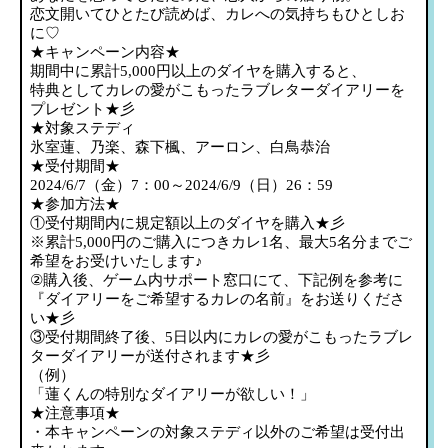
恋文開いてひとたび読めば、カレへの気持ちもひとしお
に♡
★キャンペーン内容★
期間中に累計5,000円以上のダイヤを購入すると、
特典としてカレの愛がこもったラブレターダイアリーを
プレゼント★彡
★対象ステディ
氷室蓮、乃楽、森下楓、アーロン、白鳥恭治
★受付期間★
2024/6/7（金）7：00～2024/6/9（日）26：59
★参加方法★
①受付期間内に規定額以上のダイヤを購入★彡
※累計5,000円のご購入につきカレ1名、最大5名分までご
希望をお受けいたします♪
②購入後、ゲーム内サポート窓口にて、下記例を参考に
『ダイアリーをご希望するカレの名前』をお送りくださ
い★彡
③受付期間終了後、5日以内にカレの愛がこもったラブレ
ターダイアリーが送付されます★彡
（例）
「蓮くんの特別なダイアリーが欲しい！」
★注意事項★
・本キャンペーンの対象ステディ以外のご希望は受付出