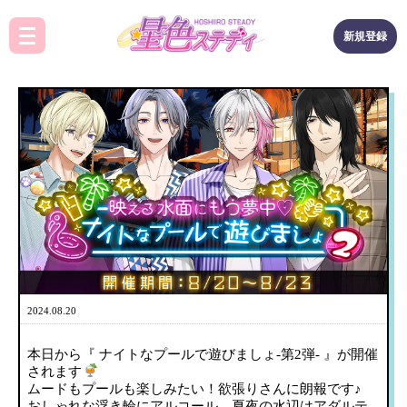
新規登録
2024.08.20
本日から『 ナイトなプールで遊びましょ-第2弾- 』が開催
されます
ムードもプールも楽しみたい！欲張りさんに朗報です♪
おしゃれな浮き輪にアルコール…夏夜の水辺はアダルテ