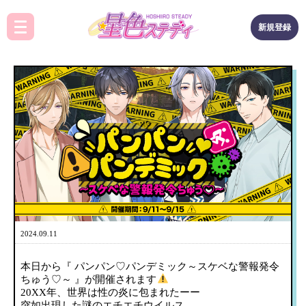
新規登録
2024.09.11
本日から『 パンパン♡パンデミック～スケベな警報発令
ちゅう♡～ 』が開催されます
20XX年、世界は性の炎に包まれたーー
突如出現した謎のエチエチウイルス。