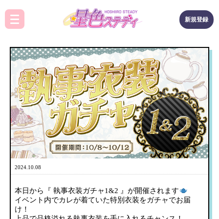
新規登録
2024.10.08
本日から『 執事衣装ガチャ1&2 』が開催されます
イベント内でカレが着ていた特別衣装をガチャでお届
け！
上品で品格溢れる執事衣装を手に入れるチャンス！