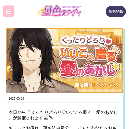
新規登録
2025.03.28
本日から『 くったりどろり♡いいこへ贈る 愛のあかし
』が開催されます
ちょっとお疲れ、落ち込み気分……そんなあなたへおも