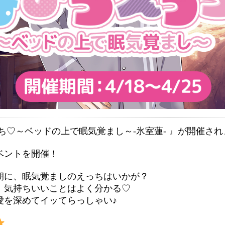
ち♡～ベッドの上で眠気覚まし～-氷室蓮- 』が開催され
ベントを開催！
朝に、眠気覚ましのえっちはいかが？
、気持ちいいことはよく分かる♡
愛を深めてイッてらっしゃい♪