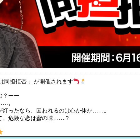
は同担拒否 』が開催されます
の？ーー
……。
が灯ったなら、囚われるのは心か体か……。
て、危険な恋は蜜の味……？