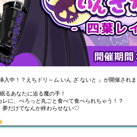
挿入中！？えちドリ～ム いん ざ ないと 』が開催され
♪眠るあなたに迫る魔の手！
カレに、ぺろっと丸ごと食べて食べられちゃう！？
、夢だけでなんか終わらせない♡