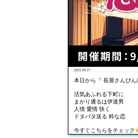
2025.09.27
本日から『 長屋さんぴん
活気あふれる下町に
まかり通るは伊達男
人情 愛情 快く
ドタバタ送る 粋な恋
今すぐこちらをチェック