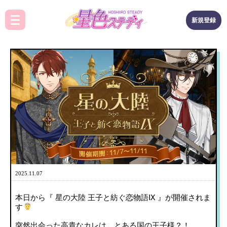
新規登録
2025.11.07
本日から『 星の大陸 王子と紡ぐ恋物語Ⅸ 』が開催されま
す
突然出会った高貴なカレは、とある国の王子様？！