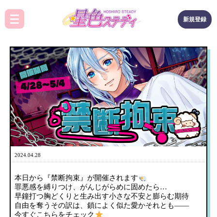
新規登録
2024.04.28
本日から『禁断拘束』が開催されます
罪悪感を縛りつけ、がんじがらめに固めたら…
早鐘打つ胸どくりと生み出す小さな不安と膨らむ期待
自由を奪うその訳は、鎖によく似た愛かそれとも——
今すぐこちらをチェック