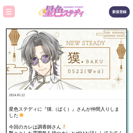
新規登録
2024.05.22
星色ステディに『獏.（ばく）』さんが仲間入りしま
した
今回のカレは調香師さん